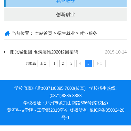
就业服务
创新创业
当前位置：
本站首页
>
招生就业
>
就业服务
阳光城集团·名筑装饰2020校园招聘
2019-10-14
共81条
上页
1
2
3
4
5
下页
学校值班电话:(0371)8885 7000(传真) 学校招生热线:
(0371)8885 8888
学校校址：郑州市紫荆山南路666号(南校区)
黄河科技学院 - 工学部2019至今 版权所有
豫ICP备05002420
号-1