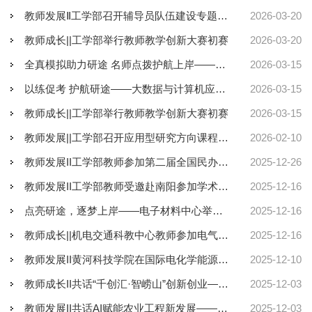
教师发展Ⅱ工学部召开辅导员队伍建设专题培训会 聚焦“知识”为核心的智能工作台建设
2026-03-20
教师成长||工学部举行教师教学创新大赛初赛
2026-03-20
全真模拟助力研途 名师点拨护航上岸——电子信息科教中心举办2026届硕士研究生复试模拟面试
2026-03-15
以练促考 护航研途——大数据与计算机应用科教中心开展2026届升学模拟面试活动
2026-03-15
教师成长||工学部举行教师教学创新大赛初赛
2026-03-15
教师发展||工学部召开应用型研究方向课程建设经验分享会
2026-02-10
教师发展II工学部教师参加第二届全国民办高校课程思政学术年会
2025-12-26
教师发展II工学部教师受邀赴南阳参加学术交流活动
2025-12-16
点亮研途，逐梦上岸——电子材料中心举办2026届考研加油会
2025-12-16
教师成长||机电交通科教中心教师参加电气教学改革与创新交流会
2025-12-16
教师发展II黄河科技学院在国际电化学能源大会上展示前沿成果
2025-12-10
教师成长II共话“千创汇·智崂山”创新创业——我校教师参加2025千山筑峰大会
2025-12-03
教师发展II共话AI赋能农业工程新发展——我校教师参加中国农业工程学会第十届学术年会（CSAE2025）
2025-12-03